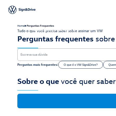
Tire suas dúvidas
sobre a
Home
Perguntas Frequentes
assinatura
de carro
Tudo o que você precisa saber sobre assinar um VW
Perguntas frequentes
sobre
Escreva sua dúvida
Perguntas mais frequentes:
O que é o VW Sign&Drive?
Quem 
Sobre o que
você quer saber