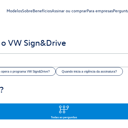
Modelos
Sobre
Benefícios
Assinar ou comprar
Para empresas
Pergunt
 o VW Sign&Drive
opera o programa VW Sign&Drive?
Quando inicia a vigência da assinatura?
?
Todas as perguntas