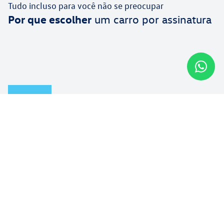
Tudo incluso para você não se preocupar
Por que escolher
um carro por assinatura
Ao optar por um carro por assinatura, nós cuidamos
de tudo para você. Na sua parcela mensal já está
incluso:
Documentação e
Seguro e
licenciamento
proteção
inclusos
Cobertura para roubo,
furto, colisões e danos
Emplacamento,
a terceiros.
licenciamento e gestão